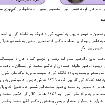
ه
هنتون د درسو د پیل په لومړیو کې د فزیک په څانګه کې یو استاد
 په علمي رتبه،او یو استاد د دکتور غلام صدیق محبي په نامه دپوهنوال پ
 تدریس پیل وکړ.
مد الدین ، انجنیر بسم الله نزهت او انجنیر ګلداد خان د اسیستانتان
 دیپلوم انجنیر لطیفه اعتمادي او دکتور محمد انور سلطان د وخت 
ه رسېدو وروسته په یاده څانګه کې د اسیستانتانو په توګه مقرر شول.ل
محمد اسمعیل دانش په دغه څانګه کې کار پیل کړ. د ۱۳۴۹ هـ ش د 
حمد نثار او د ۱۳۴۹ هـ ش د سنبلې په لسمه پوهنیار محمد انور شمس د تحصیل له بر
دغه څانګه کې د اسیستانتانو په توګه مقرر شول. په ۱۳۵۱ هـ ش
 پای ته رسولو ورسته او ورپسې پوهندوی دکتور فقیر محمد یعقوبی 