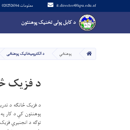
it.director@kpu.edu.af
0202526364 معلومات
Main navigation
د کابل پولی تخنیک پوهنتون
د کابل پولی تخنیک پوهنتون
کور
پوهنځي
د الکترومیخانیک پوهنځی
د فزیک څا
پوهنتون کې د کار په 
توګه د انجنیري فزیک 