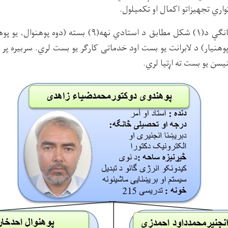
واري تجهیزاتو اکمال او تکمیلول.
اوس مهال د فزیک څانګې د(۱) شکل مطابق د استادي نهه(۹) بس
پوهنیار) د لابرانت یو بست اود خدماتی کارګر یو بست لري. سربیره پ
ن یو بست ته اړتیا لري.