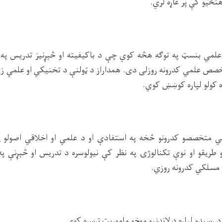
هنځیو کې پر غاړه لري.
علمي بنسټ په توګه هڅه کوي چې د باکیفیته او څېړنیز تدریس په 
خصص علمي کدرونه روزلی دی. همداراز د ټولنې د تخنیکي او علمي زیر
وره کولو لپاره کوښښ کوي.
ي متخصصو کدرونو څخه په استفادې او د علمي او اخلاقي اصولو پ
 طریقو او نوې تکنالوژۍ په نظر کې نیولوسره د تدریس او څېړنې په
 مسلکي کدرونه روزي.
د رسیدو لپاره د لاندنیو موخو ماموریت ترسره کوي.