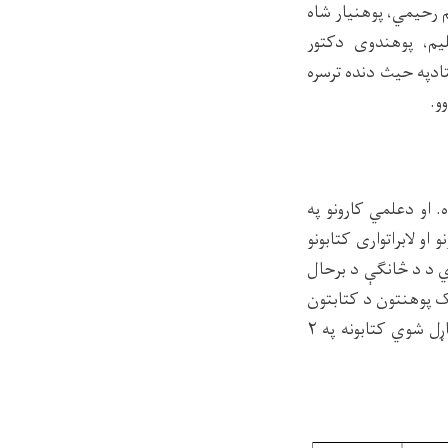
 رحیمي، پوهنیار شاه
م، پوهندوی دکتور
ادپه حیث دنده ترسره
و.
 او دعلمي کارونو په
و لابراتواری کتابونو
دي د د څانګې د برحال
بل پولي تخنیک پوهنتون د کتابتون
الماری د ديپارتمنت د اعضاوو په چاپ شوو کتابونو ښایسته شوی دی.وروستی تالیفی او ژباړل شوي کتابونه په ۲