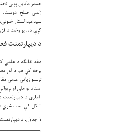
جمدر دکابل پولی تخنی
زلمی صلح دوست، پو
سیدعبدالستار خلوتی، 
کړې ده. یو وخت د فزی
د ديپارتمنت فعا
دغه څانګه د علمي کاد
برخه کې هم د لوړ مقام
ترسلو زیاتی علمی مقال
شکل کې لست شوي د
۱ جدول. د دیپارتمنت د برحال استادانو دملي اونړیوالو مجلو لست.