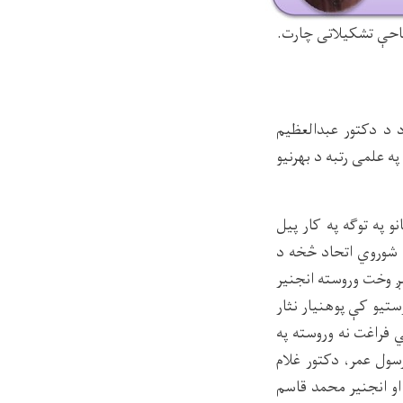
 د دکتور عبدالعظیم
ه علمی رتبه د بهرنیو
و په توګه په کار پیل
د شوروي اتحاد څخه د
ږ وخت وروسته انجنیر
زمری د میاشتې په وروستیو کې پوهنیار نثار
یالي فراغت نه وروسته په
 کال کې دکتور محمد رسول عمر، دکتور غلام
او انجنیر محمد قاسم