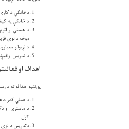
دڅانګې د کاری 
د څانګې په کیفی
د هستې او اتوم
موخه د نوي فزیک
د نړیوالو معیارو
د تدریس اوڅېړنې
اهداف او فعالیتو
پورتنیو اهدافو ته د ر
د عملي کدر د غړ
د ماستری او دکت
کول.
دتدریس د نوې ت