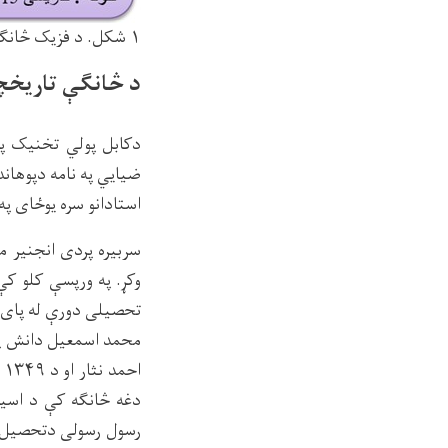
۱ شکل. د فزیک څانګې د برحال غړو د علمی رتبی، تحصیلی سویی، او تحقیقاتی څیړنیزې ساحې تشکیلاتی چارت.
د څانګې تاریخچ
دکابل پولي تخنیک پو
ضیایي په نامه دپوهاند
استادانو سره یوځای په
سربیره پردی انجنیر مح
وکړ. په ورپسې کلو کې
تحصیلی دورې له پای ت
ا
رسول رسولی دتحصیل له