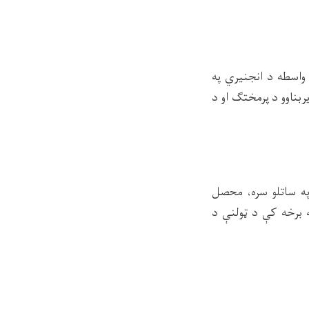
واسطه د انجنیري په
بناوو د پرمختګ او د
ه ساتلو سره، محصل
 برخه کې د ټولنې د