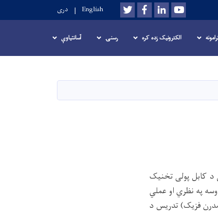
Twitter
Facebook
LinkedIn
Youtube
English
دری
امونه
الکترونیک زده کره
رسنۍ
آسانتیاوې
 کې موقعیت لري او په ۱۳۴۷ هـ ش کال کې د کابل پولی تخنیک
وسه په نظري او عملي
 مدرن فزیک) تدریس د