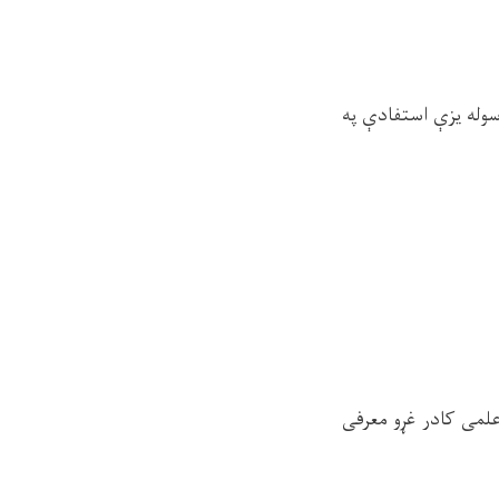
سوله یزې استفادې په
 علمی کادر غړو معرفی