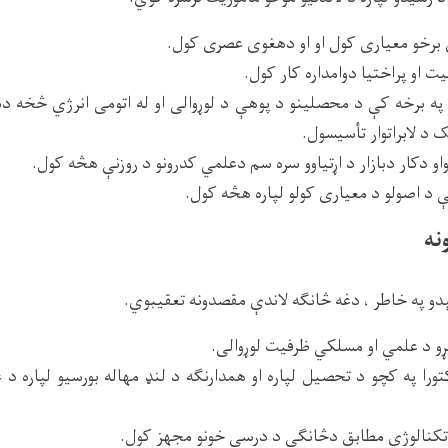
برخو معیاری کول او او دهغوی عصری کول.
ت او پراختیا دوامداره کار کول.
 په برخه کې د محصلینو د پوهې د لوړوالی او له اتومی انرژي څخه د
 د لابراتوار تأسیسول.
نواو دکار دبازار د اړتیاوو سره سم دعلمي کدرونو د روزنې هڅه کول.
 د اصولو د معیاری کولو لپاره هڅه کول.
نه
سېدو په خاطر ، دغه څانګه لاندې مقصدونه تعقیبوي.
و د علمي او مسلکي ظرفیت لوړوالی.
ورا په کچو د تحصیل لپاره او همدارنګه د لنډ مهاله بورسیو لپاره د
کنالوژي مطابق دڅانګې د درسي خونو مجهز کول.