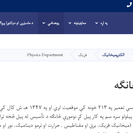
په اړه
معاونیتونه
پوهنځي
د ماسټرۍ او دوکتورا پروګر
اصلي
منځپانګه
دانګل
الکترومیخانیک
فزیک
Physics Department:
نګه
د فزیک څانګه د تدریسي تعمیر په ۲۱۳ خونه
پیلولو سره سم په کار پيل کړ.نوموړې څانګه د تأسیس له پیل څخه ترا
(میخانیک فزیک، برق او مقناطیس ، حرارت او ترمو دینامیک، نور او