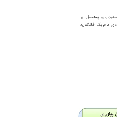
ته (دوه پوهنوال، یو پوهندوی، يو پوهنمل، یو
ر دی د فزیک څانګه په