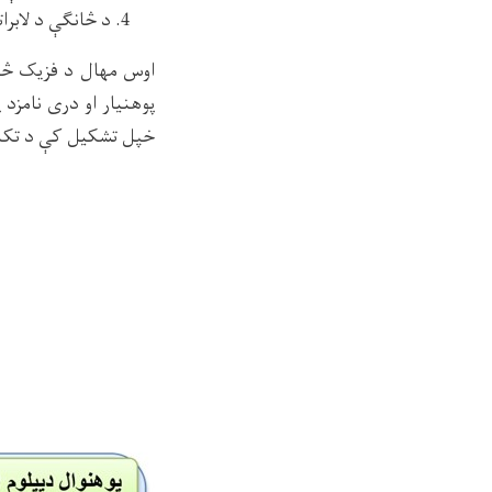
د څانګې د لابرات
پوهنیار او دری نامزد 
خپل تشکیل کې د تکنیس