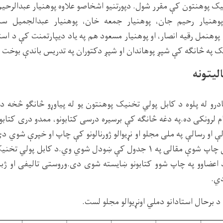
ک پوهنتون کې مقرر شول. دپورتنیو اشخاصو علاوه پوهنیار عبدالرحیم
هنیار رحیم جان، پوهنیار جمعه خان، پوهنیار عبدالجمیل سلی
پوهنمل رقیه انصار، او پوهنیار مسعود هم په یاد ديپارتمنت کې د است
ک په څانګه کې شپږ پوهاندان او شپږ دکتوران په تدریس باندې بوخت و
لیتونه
رو له پلوه د کابل پولي تخنیک پوهنتون یو له پیاوړو څانګو څخه ده.
 لرونکی ده.په دغه څانګه کې برسیره درسی کتابونو، ممدو دری کتابونو ا
ې او رسالې په ملی مجلو او نړیوالو ژورنالونو کې چاپ او خپرې شوي 
استادانو ملي او نړیوالې چاپ شوې مقالی په ۱ جدول کې ښودل شوي وي.د کا
ي.