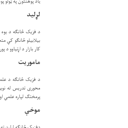
یاد پوهنتون په ټولو پو
لړلید
د فزیک څانګه د یوه 
بیلابیلو څانګو کې مت
کار بازار د اړتیاوو د پ
ماموریت
د فزیک څانګه د علم
محوری تدریس له نویو
پرمختګ لپاره علمي او
موخې
دفزیک څانګه لړلید ته 