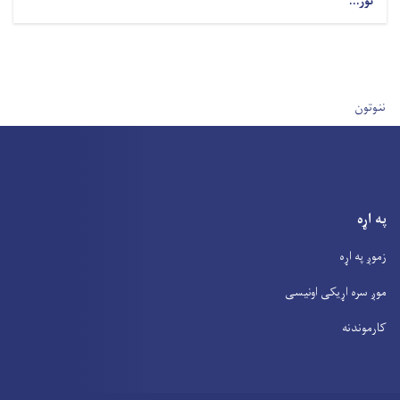
نور...
User account men
ننوتون
په اړه
زموږ په اړه
موږ سره اړیکی اونیسی
کارموندنه