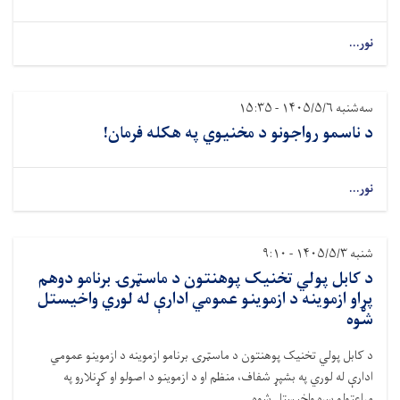
نور...
سه‌شنبه ۱۴۰۵/۵/۶ - ۱۵:۳۵
د ناسمو رواجونو د مخنیوي په هکله فرمان!
نور...
شنبه ۱۴۰۵/۵/۳ - ۹:۱۰
د کابل پولي ‌تخنيک پوهنتون د ماسټرۍ برنامو دوهم
پړاو ازموینه د ازموينو عمومي ادارې له لوري واخيستل
شوه
د کابل پولي‌ تخنيک پوهنتون د ماسټرۍ برنامو ازموینه د ازموينو عمومي
ادارې له لوري په بشپړ شفاف، منظم او د ازموينو د اصولو او کړنلارو په
مراعتولو سره واخيستل شوه.