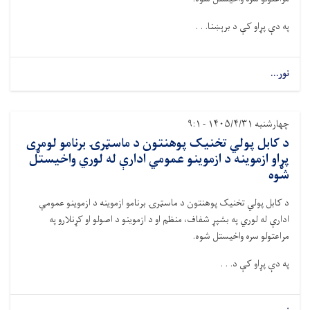
په دې پړاو کې د برېښنا. . .
نور...
چهارشنبه ۱۴۰۵/۴/۳۱ - ۹:۱
د کابل پولي ‌تخنيک پوهنتون د ماسټرۍ برنامو لومړی
پړاو ازموینه د ازموينو عمومي ادارې له لوري واخيستل
شوه
د کابل پولي‌ تخنيک پوهنتون د ماسټرۍ برنامو ازموینه د ازموينو عمومي
ادارې له لوري په بشپړ شفاف، منظم او د ازموينو د اصولو او کړنلارو په
مراعتولو سره واخيستل شوه.
په دې پړاو کې د. . .