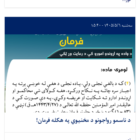
سه‌شنبه ۱۴۰۵/۵/۶ - ۱۵:۴۰
د ناسمو رواجونو د مخنیوي په هکله فرمان!
نور...