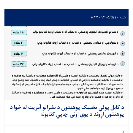
شنبه ۱۴۰۵/۵/۱۰ - ۸:۲۷
د کابل پولي تخنیک پوهنتون د نشراتو آمریت له خوا د
پوهنتون اړوند د یوي اونۍ چاپي کتابونه
نور...