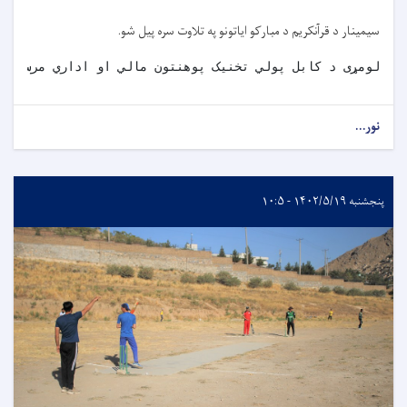
سیمینار د قرآنکریم د مبارکو ایاتونو په تلاوت سره پیل شو.
لومړی د کابل پو
لي 
تخنیک پوهنتون مالي او اداري مرستیا
نور...
پنجشنبه ۱۴۰۲/۵/۱۹ - ۱۰:۵