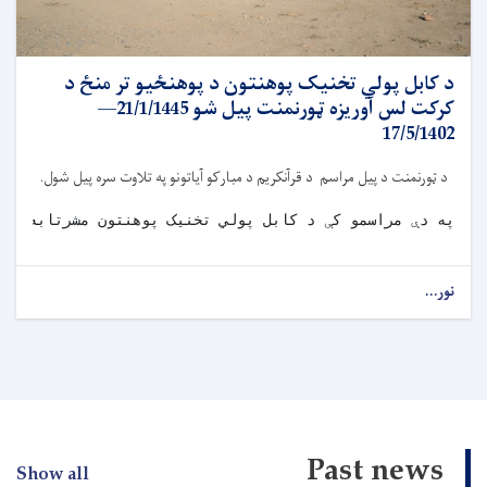
د کابل پولي تخنیک پوهنتون د پوهنځیو تر منځ د
کرکت لس آوریزه ټورنمنت پیل شو 21/1/1445—
17/5/1402
د ټورنمنت د پیل مراسم د قرآنکریم د مبارکو آیاتونو په تلاوت سره پیل شول.
په دې مراسمو کې د کابل پولي تخنیک پوهنتون مشرتابه، د 
نور...
Past news
Show all