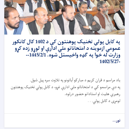
په کابل پولي تخنیک پوهنتون کې د 1402 کال کانکور
عمومي ازموینه د امتحاناتو ملي ادارې او لوړو زده کړو
وزارت له خوا په ګډه واخیستل شوه. 1445/2/1--
-1402/5/27
یاد مراسم د قران کریم د مبارکو آیاتونو په تلاوت سره پیل شول.
په دې مراسمو کې د امتحاناتو ملي ادارې غړو، د کابل پولي تخنیک پوهنتون
رهبري هئیت او استادانو حضور درلود.
لومړی د کابل پولي. . .
نور...