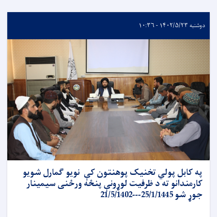
دوشنبه ۱۴۰۲/۵/۲۳ - ۱۰:۳۶
په کابل پولي تخنیک پوهنتون کې نویو ګمارل شویو
کارمندانو ته د ظرفیت لوړونې پنځه ورځنی سیمینار
جوړ شو 25/1/1445---21/5/1402