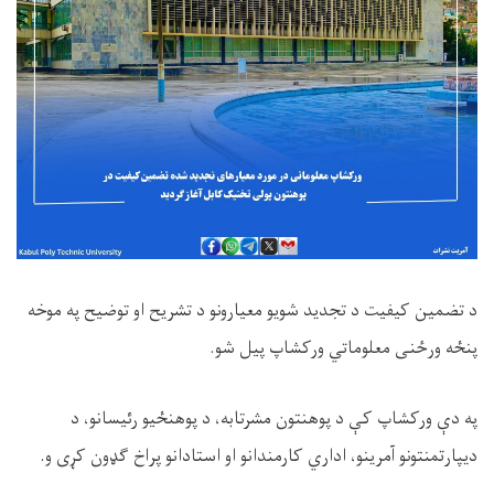
د تضمین کیفیت د تجدید شویو معیارونو د تشریح او توضیح په موخه
پنځه ورځنی معلوماتي ورکشاپ پیل شو.
په دې ورکشاپ کې د پوهنتون مشرتابه، د پوهنځیو رئیسانو، د
دیپارتمنتونو آمرینو، اداري کارمندانو او استادانو پراخ ګډون کړی و.