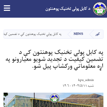
د کابل پولی تخنیک پوهنتون
اصلي
منځپانګه
دانګل
کور
NEWS
په کابل پولي ‌تخنیک پوهنتون کې د تضمین کیفیت د
په کابل پولي ‌تخنیک پوهنتون کې د
تضمین کیفیت د تجدید شویو معیارونو په
اړه معلوماتي ورکشاپ پیل شو.
kpu_admin
شنبه ۱۴۰۴/۵/۱۱ - ۱۴:۶