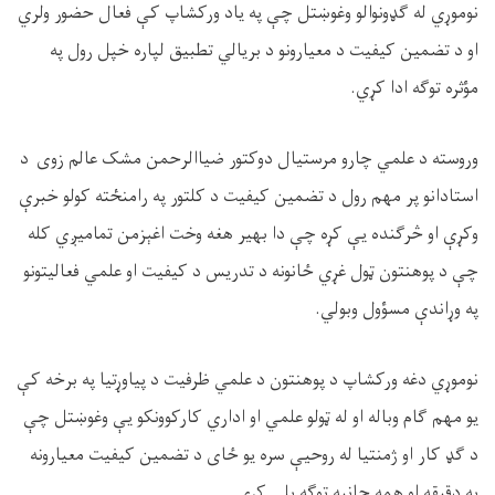
نوموړي له ګډونوالو وغوښتل چې په یاد ورکشاپ کې فعال حضور ولري
او د تضمین کیفیت د معیارونو د بریالي تطبیق لپاره خپل رول په
مؤثره توګه ادا کړي.
وروسته د علمي چارو مرستیال دوکتور ضیاالرحمن مشک عالم‌ زوی د
استادانو پر مهم رول د تضمین کیفیت د کلتور په رامنځته کولو خبرې
وکړې او څرګنده یې کړه چې دا بهیر هغه وخت اغېزمن تمامیږي کله
چې د پوهنتون ټول غړي ځانونه د تدریس د کیفیت او علمي فعالیتونو
په وړاندې مسؤول وبولي.
نوموړي دغه ورکشاپ د پوهنتون د علمي ظرفیت د پیاوړتیا په برخه کې
یو مهم ګام وباله او له ټولو علمي او اداري کارکوونکو یې وغوښتل چې
د ګډ کار او ژمنتیا له روحيې سره یو ځای د تضمین کیفیت معیارونه
په دقیقه او همه‌ جانبه توګه پلي کړي.