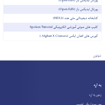
پورتال ایدیکس باز (Open EdX)
پورتال ایدیکس باز (Open EdX)
کتابخانه دیجیتالی ملی هند (NDLI)
کلیپ های صوتی آموزشی الکترونیکی Spoken Tutorial
کورس های افغان ایکس (Afghan X Courses )
User account men
ننوتون
په اړه
زموږ په اړه
موږ سره اړیکی اونیسی