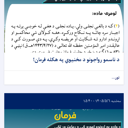
د ناسمو رواجونو د مخنیوي په هکله فرمان!
نور...
سه‌شنبه ۱۴۰۵/۵/۶ - ۱۵:۴۰