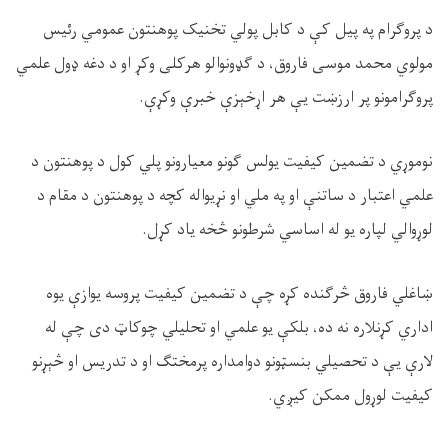
د پروګرام په پیل کې د کابل پولي تخنیک پوهنتون عمومي رئیس
مولوي محمد موسی فاروق، د ګډونوالو هرکلی وکړ او د دغه ډول علمي
پروګرامونو پر ارزښت یې هر اړخېزې خبرې وکړې.
نوموړي د تضمین کیفیت یولس ‌ګونو معیارونو پلي کول د پوهنتون د
علمي اعتبار د ساتنې او په ملي او نړیواله کچه د پوهنتون د مقام د
لوړوالي لپاره یو له اساسي شرطونو څخه یاد کړل.
ښاغلي فاروق څرګنده کړه چې د تضمین کیفیت پروسه یوازې یوه
اداري کړنلاره نه ده، بلکې یو علمي او تحلیلي چوکاټ دی چې له
لارې یې د تحصیلي بنسټونو دوامداره پرمختګ او د تدریس او څېړنو
کیفیت لوړول ممکن کیږي.