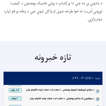
د یادونې وړ ده چې دا ورکشاپ د پولي ‌تخنیک پوهنتون د کیفیت
لوړونې آمریت له خوا طرحه شوی او ټاکل شوې چې د پنځه ورځو لپاره
دوام وکړي.
تازه خبرونه
شنبه ۱۴۰۵/۵/۱۰ - ۸:۲۷