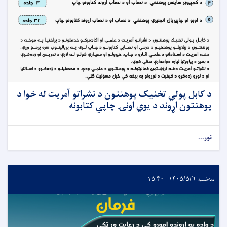
د کابل پولي تخنیک پوهنتون د نشراتو آمریت له خوا د
پوهنتون اړوند د یوي اونۍ چاپي کتابونه
نور...
سه‌شنبه ۱۴۰۵/۵/۶ - ۱۵:۴۰