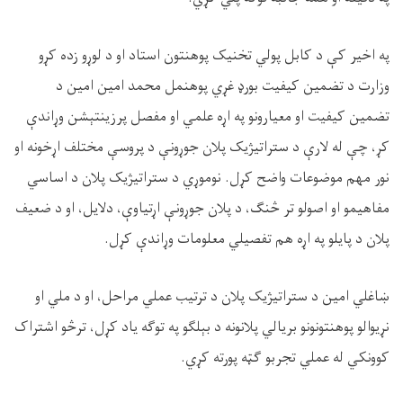
په اخیر کې د کابل پولي تخنیک پوهنتون استاد او د لوړو زده کړو
وزارت د تضمین کیفیت بورډ غړي پوهنمل محمد امین امین د
تضمین کیفیت او معیارونو په اړه علمي او مفصل پرزینتېشن وړاندې
کړ، چې له لارې د ستراتیژیک پلان جوړونې د پروسې مختلف اړخونه او
نور مهم موضوعات واضح کړل. نوموړي د ستراتیژیک پلان د اساسي
مفاهیمو او اصولو تر څنګ، د پلان جوړونې اړتیاوې، دلایل، او د ضعیف
پلان د پایلو په اړه هم تفصیلي معلومات وړاندې کړل.
ښاغلي امین د ستراتیژیک پلان د ترتیب عملي مراحل، او د ملي او
نړیوالو پوهنتونونو بریالي پلانونه د بېلګو په توګه یاد کړل، ترڅو اشتراک
کوونکي له عملي تجربو ګټه پورته کړي.