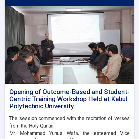
for
the
Distribution
of
Liberation
Apartments
at
Kabul
Polytechnic
University
Held
Opening of Outcome-Based and Student-
Centric Training Workshop Held at Kabul
Polytechnic University
The session commenced with the recitation of verses
from the Holy Qur'an.
Mr. Mohammad Yunus Wafa, the esteemed Vice