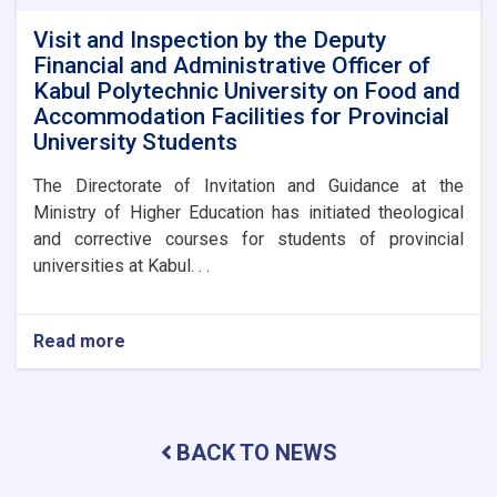
Visit and Inspection by the Deputy
Financial and Administrative Officer of
Kabul Polytechnic University on Food and
Accommodation Facilities for Provincial
University Students
The Directorate of Invitation and Guidance at the
Ministry of Higher Education has initiated theological
and corrective courses for students of provincial
universities at Kabul. . .
Read more
about
Visit
and
Inspection
by
BACK TO NEWS
the
Deputy
Financial