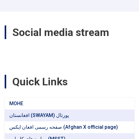
and
Administrative
Officer
of
Social media stream
Kabul
Polytechnic
University
on
Food
and
Accommodation
Facilities
Quick Links
for
Provincial
University
Students
MOHE
افغانستان (SWAYAM) پورتال
صفحه رسمی افغان ایکس (Afghan X official page)
مهارت‌های کاریابی (MSST)