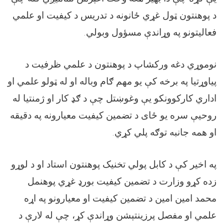
د پوهنتون ټول غړي ځانونه د تدریس د کیفیت او علمي
فعالیتونو په وړاندې مسؤول وبولي.
نوموړي دغه ورکشاپ د پوهنتون د علمي ظرفیت د
پیاوړتیا په برخه کې یو مهم ګام وباله او له ټولو علمي او
اداري کارکوونکو یې وغوښتل چې د ګډ کار او ژمنتیا له
روحيې سره یو ځای د تضمین کیفیت معیارونه په دقیقه
او همه‌ جانبه توګه پلي کړي.
په اخیر کې د کابل پولي تخنیک پوهنتون استاد او د لوړو
زده کړو وزارت د تضمین کیفیت بورډ غړي پوهنمل
محمد امین امین د تضمین کیفیت او معیارونو په اړه
علمي او مفصل پرزینتېشن وړاندې کړ، چې له لارې د