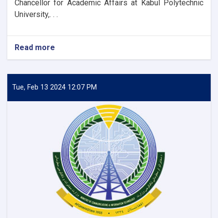
Chancellor for Academic Affairs at Kabul Polytechnic
University,. . .
Read more
about
Opening
of
Outcome-
Based
Tue, Feb 13 2024 12:07 PM
and
Student-
Centric
Training
Workshop
Held
at
Kabul
Polytechnic
University