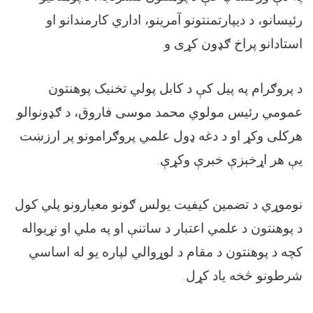
رئیسانو، د دیپارتمنتونو آمرینو، اداري کارمندانو او
استادانو پراخ ګډون کړی و.
د پروګرام په پیل کې د کابل پولي تخنیک پوهنتون
عمومي رئیس مولوي محمد موسی فاروق، د ګډونوالو
هرکلی وکړ او د دغه ډول علمي پروګرامونو پر ارزښت
یې هر اړخېزې خبرې وکړې.
نوموړي د تضمین کیفیت یولس ‌ګونو معیارونو پلي کول
د پوهنتون د علمي اعتبار د ساتنې او په ملي او نړیواله
کچه د پوهنتون د مقام د لوړوالي لپاره یو له اساسي
شرطونو څخه یاد کړل.