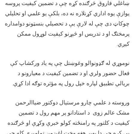
ښاغلي فاروق څرګنده کړه چې د تضمین کیفیت پروسه
یوازې یوه اداري کړنلاره نه ده، بلکې یو علمي او تحلیلي
چوکاټ دی چې له لارې یې د تحصیلي بنسټونو دوامداره
پرمختګ او د تدریس او څېړنو کیفیت لوړول ممکن
کیږي.
نوموړي له ګډونوالو وغوښتل چې په یاد ورکشاپ کې
فعال حضور ولري او د تضمین کیفیت د معیارونو د
بریالي تطبیق لپاره خپل رول په مؤثره توګه ادا کړي.
وروسته د علمي چارو مرستیال دوکتور ضیاالرحمن
مشک عالم‌ زوی د استادانو پر مهم رول د تضمین
کیفیت د کلتور په رامنځته کولو خبرې وکړې او څرګنده
یې کړه چې دا بهیر هغه وخت اغېزمن تمامیږي کله چې