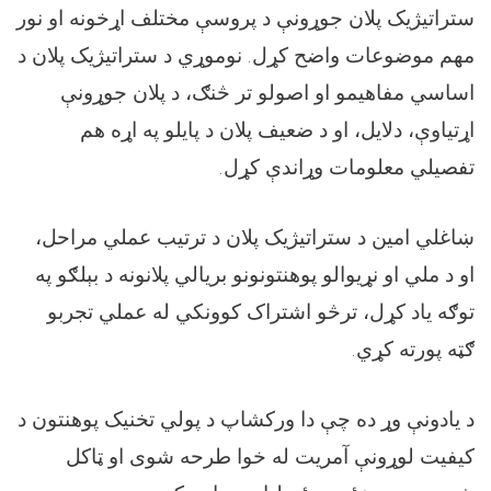
ستراتیژیک پلان جوړونې د پروسې مختلف اړخونه او نور
مهم موضوعات واضح کړل. نوموړي د ستراتیژیک پلان د
اساسي مفاهیمو او اصولو تر څنګ، د پلان جوړونې
اړتیاوې، دلایل، او د ضعیف پلان د پایلو په اړه هم
تفصیلي معلومات وړاندې کړل.
ښاغلي امین د ستراتیژیک پلان د ترتیب عملي مراحل،
او د ملي او نړیوالو پوهنتونونو بریالي پلانونه د بېلګو په
توګه یاد کړل، ترڅو اشتراک کوونکي له عملي تجربو
ګټه پورته کړي.
د یادونې وړ ده چې دا ورکشاپ د پولي ‌تخنیک پوهنتون د
کیفیت لوړونې آمریت له خوا طرحه شوی او ټاکل