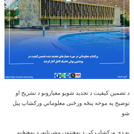
د تضمین کیفیت د تجدید شویو معیارونو د تشریح او
توضیح په موخه پنځه ورځنی معلوماتي ورکشاپ پیل
شو.
په دې ورکشاپ کې د پوهنتون مشرتابه، د پوهنځیو