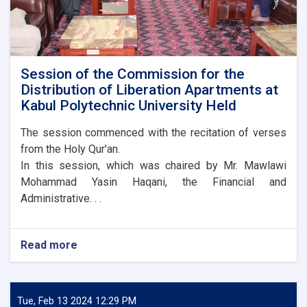
Session of the Commission for the
Distribution of Liberation Apartments at
Kabul Polytechnic University Held
The session commenced with the recitation of verses
from the Holy Qur'an.
In this session, which was chaired by Mr. Mawlawi
Mohammad Yasin Haqani, the Financial and
Administrative. . .
Read more
about
Session
of
the
Commission
Tue, Feb 13 2024 12:29 PM