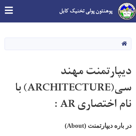
n
پوهنتون پولی تخنیک کابل
Skip
to
main
HOME
content
دیپارتمنت مهند
سی(ARCHITECTURE) با
نام اختصاری AR :
در باره دیپارتمنت (
About
)