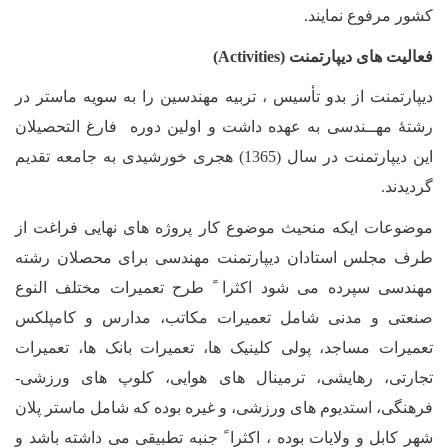
کشور مرفوع نمایند.
فعالیت های دیپارتمنت
(Activities)
دیپارتمنت از بدو تأسیس ، تربیه مهندسین را به سویه ماستر در
رشتۀ مهــندسی به عهده داشت و اولین دوره فارغ التحصیلان
این دیپارتمنت در سال (1365) هجری خورشیدی به جامعه تقدیم
گردیدند.
موضوعات ایکه منحیث موضوع کار پروژه های نهایی فراغت از
طرف مجلس استادان دیپارتمنت مهندسی برای محصلان رشته
مهندسی سپرده می شود اکثرا ً طرح تعمیرات مختلف النوع
صنعتی و مدنی شامل تعمیرات مکاتب، مدارس و کامپلکس
تعمیرات مساجد، پولی کلینیک ها، تعمیرات بانک ها، تعمیرات
تجارتی، رهایشی، ترمینال های هوایی، کلوپ های ورزشی-
فرهنگی، استدیوم های ورزشی، و غیره بوده که شامل ماستر پلان
شهر کابل و ولایات بوده ، اکثرا ً جنبه تطبیقی می داشته باشد و