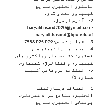
ماستری انجنیری صنایع
کیمیاوی نفت و گاز.
2- آدرس ایمیل:
baryalihasand2020@gmail.com-
barylali.hasand@kpu.edu.af
3- شماره تماس: 079 025 7553
4- مسیر ها یا زمینه های
تحقیق: کتلست ها، ریاکتور های
کیمیاوی و تکنالوژی کیمیاوی.
5- لینک به پروفایل (ضمیمه
شماره 1)
1- لیسانس دیپارتمنت
انجنیری صنایع مواد غیرعضوی
پوهنحًی انجنیری صنایع