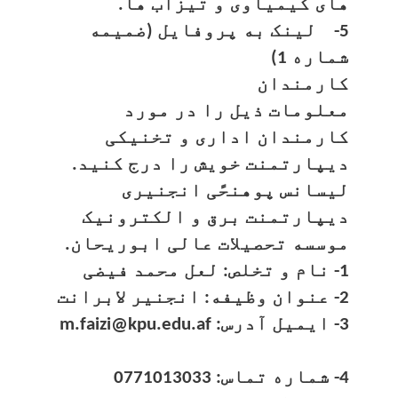
های کیمیاوی و تیزاب ها.
5- لینک به پروفایل (ضمیمه
شماره 1)
کارمندان
معلومات ذیل را در مورد
کارمندان اداری و تخنیکی
دیپارتمنت خویش را درج کنید.
لیسانس پوهنحًی انجنیری
دیپارتمنت برق و الکترونیک
موسسه تحصیلات عالی ابوریحان.
1- نام و تخلص: لعل محمد فیضی
2- عنوان وظیفه: انجنیر لابرانت
3- ایمیل آدرس: m.faizi@kpu.edu.af
4- شماره تماس: 0771013033