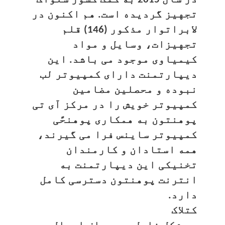
تجهیز گردیده است. هم اکنون در
لابراتوار مذکور (146) قلم
تجهیزات، وسایل و مواد
کیمیاوی موجود می باشد. این
دیپارتمنت دارای کمپیوتر لب
نبوده و محصلین مضامین
کمپیوتر خویش را در مرکز آی تی
پوهنتون به همکاری پوهنحًی
کمپیوتر ساینس فرا می گیرند،
همه استادان و کارمندان
تخنیکی این دیپارتمنت به
انترنت پوهنتون دسترسی کامل
دارد.
کتلاک