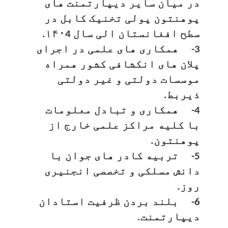
در میان سایر دیپارتمنت های
پوهنتون پولی تخنیک کابل در
سطح افغانستان الی سال ۱۴۰4.
3- همکاری های علمی در اجرای
پلان های انکشافی کشور همراه
موسسات دولتی و غیر دولتی
ذیربط.
4- همکاری و تبادل معلومات
با کلیه مراکز علمی خارج از
پوهنتون.
5- تربیه کادر های جوان با
دانش مسلکی و تخصصی انجنیری
روز.
6- بلند بردن ظرفیت استادان
دیپارتمنت.