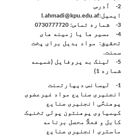
2- آدرس
ایمیل:l.ahmadi@kpu.edu.af
3- شماره تماس: 0730777720
4- مسیر ها یا زمینه های
تحقیق: مواد بدیل برای پخت
سمنت.
5- لینک به پروفایل (ضمیمه
شماره 1)
1- لیسانس دیپارتمنت
انجنیری صنایع مواد غیرعضوی
پوهنحًی انجنیری صنایع
کیمیاوی پوهنتون پولی تخنیک
کابل و فعلاً محصل برنامه
ماستری انجنیری صنایع