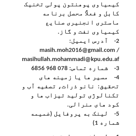
کیمیاوی پوهنتون پولی تخنیک
کابل و فعلاً محصل برنامه
ماستری انجنیری صنایع
کیمیاوی نفت و گاز.
2- آدرس ایمیل:
masih.moh2016@gmail.com /
masihullah.mohammadi@kpu.edu.af
3- شماره تماس: 078 968 6856
4- مسیر ها یا زمینه های
تحقیق: نانو ذرات، تصفیه آب و
تکنالوژی تولید تیزاب ها و
کود های منرالی.
5- لینک به پروفایل (ضمیمه
شماره 1)