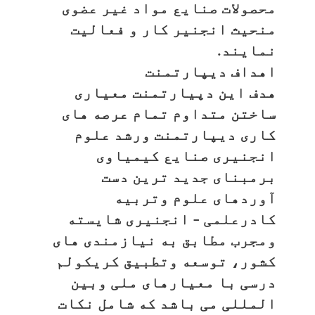
محصولات صنایع مواد غیر عضوی
منحیث انجنیر کار و فعالیت
نمایند.
اهداف دیپارتمنت
هدف این دپیارتمنت معیاری
ساختن متداوم تمام عرصه های
کاری دیپارتمنت ورشد علوم
انجنیری صنایع کیمیاوی
برمبنای جدید ترین دست
آوردهای علوم وتربیه
کادرعلمی – انجنیری شایسته
ومجرب مطابق به نیازمندی های
کشور، توسعه وتطبیق کریکولم
درسی با معیارهای ملی وبین
المللی می باشد که شامل نکات