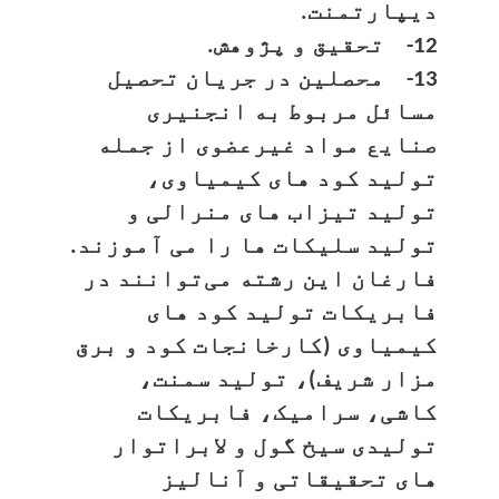
دیپارتمنت.
12- تحقیق و پژوهش.
13- محصلین در جریان تحصیل
مسائل مربوط به انجنیری
صنایع مواد غیرعضوی از جمله
تولید کود های کیمیاوی،
تولید تیزاب های منرالی و
تولید سلیکات ها را می آموزند.
فارغان این رشته می‌توانند در
فابریکات تولید کود های
کیمیاوی (کارخانجات کود و برق
مزار شریف)، تولید سمنت،
کاشی، سرامیک، فابریکات
تولیدی سیخ گول و لابراتوار
های تحقیقاتی و آنالیز