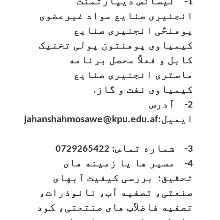
1- لیسانس دیپارتمنت
انجنیری صنایع مواد غیرعضوی
پوهنحًی انجنیری صنایع
کیمیاوی پوهنتون پولی تخنیک
کابل و فعلاً محصل برنامه
ماستری انجنیری صنایع
کیمیاوی نفت و گاز.
2- آدرس
ایمیل:jahanshahmosawe@kpu.edu.af
3- شماره تماس: 0729265422
4- مسیر ها یا زمینه های
تحقیق: بررسی کیفیت آبهای
صنعتی، تصفیه آب، نانوذرات،
تصفیه فاضلآب های صنتعتی، کود