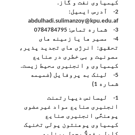
کیمیاوی نفت و گاز.
2- آدرس ایمیل:
abdulhadi.sulimanzoy@kpu.edu.af
3- شماره تماس: 0784784795
4- مسیر ها یا زمینه های
تحقیق: انرژی های تجدید پذیر،
مصونیت و بی خطری در صنایع
کیمیاوی و انجنیری محیط زیست.
5- لینک به پروفایل (ضمیمه
شماره 1)
1- لیسانس دیپارتمنت
انجنیری صنایع مواد غیرعضوی
پوهنحًی انجنیری صنایع
کیمیاوی پوهنتون پولی تخنیک
کابل و فعلاً محصل برنامه