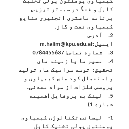
کیمیاوی پوهنتون پولی تخنیک
کابل و فعلاً در سمستر تیزیس
برنامه ماستری انجنیری صنایع
کیمیاوی نفت و گاز.
2. آدرس
ایمیل:m.halim@kpu.edu.af
3. شماره تماس: 0784455637
4. مسیر ها یا زمینه های
تحقیق: توسه سرامیک ها، تولید
و استعمال کود های کیمیاوی و
پروسس فلزات از مواد معدنی.
5. لینک به پروفایل (ضمیمه
شماره 1)
1- لیسانس تکنالوژی کیمیاوی
پوهنتون پولی تخنیک کابل