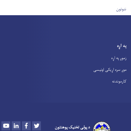
User account men
ننوتون
په اړه
زموږ په اړه
موږ سره اړیکی اونیسی
کارموندنه
Youtube
LinkedIn
Facebook
Twitter
د پولی تخنیک پوهنتون