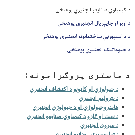
د کیمیاوي صنایعو انجنیري پوهنځی
د اوبو او چاپېریال انجنيري پوهنځی
د ترانسپورټي ساختمانونو انجنیري پوهنځی
د جیوماتیک انجنیري پوهنځی
د ماستری پروګرامونه:
د جیولوژي او کانونو د اکتشاف انجنیري
د پټرولیم انجنیري
هایدروجیولوژي او د جیولوژي انجنیري
د نفت او ګازو د کیمیاوي صنایعو انجنیري
د سروی انجنیري
د ترانسپورټی ودانیو انجنیري