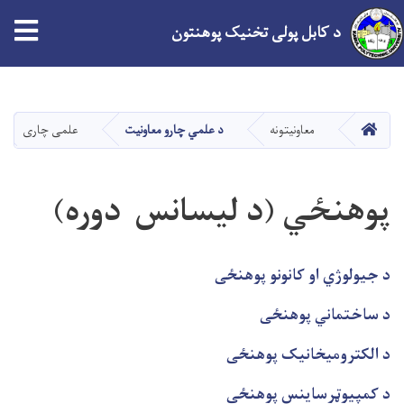
tion
د کابل پولی تخنیک پوهنتون
اصلي
منځپانګه
دانګل
کور
معاونیتونه
د علمي چارو معاونیت
علمی چاری
پوهنځي (د لیسانس دوره)
د جیولوژي او کانونو پوهنځی
د ساختماني پوهنځی
د الکترومیخانیک پوهنځی
د کمپیوټرساینس پوهنځی