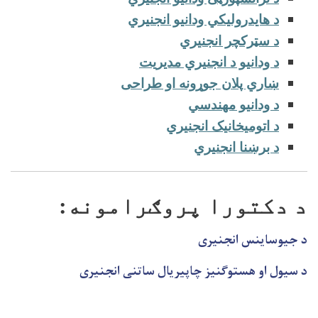
د هایدرولیکي ودانیو انجنیري
د سټرکچر انجنیري
د ودانیو د انجنیري مدیریت
ښاري پلان جوړونه او طراحی
د ودانیو مهندسي
د اتومیخانیک انجنیري
د برښنا انجنیري
د دکتورا پروګرامونه:
د جیوساینس انجنیری
د سیول او هستوګنیز چاپیریال ساتنی انجنیری