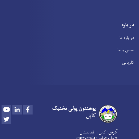
در باره
در باره ما
تماس با ما
کاریابی
پوهنتون پولی تخنیک
Youtube
LinkedIn
Facebook
کابل
Twitter
آدرس:
کابل ، افغانستان
شماره تماس:
0202526364