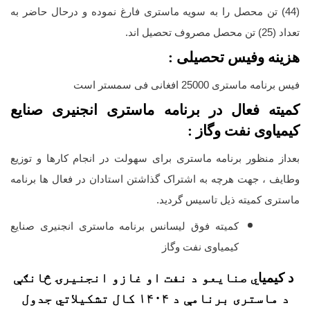
(44) تن محصل را به سویه ماستری فارغ نموده و درحال حاضر به
تعداد (25) تن محصل مصروف تحصیل اند.
هزینه وفیس تحصیلی :
فیس برنامه ماستری 25000 افغانی فی سمستر است
کمیته فعال در برنامه ماستری انجنیری صنایع
کیمیاوی نفت وگاز :
بعداز منظور برنامه ماستری برای سهولت در انجام کارها و توزیع
وطایف ، جهت هرچه به اشتراک گذاشتن استادان در فعال ها برنامه
ماستری کمیته ذیل تاسیس گردید.
کمیته فوق لیسانس برنامه ماستری انجنیری صنایع
کیمیاوی نفت وگاز
د کیمیا
ي صنایعو د نفت او غازو انجنیرۍ څانګې
د ماستری برنامې د ۱۴۰۴ کال تشکیلاتي جدول