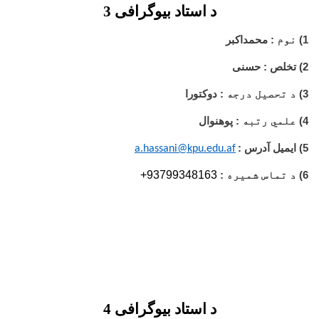
د استاد بیوگرافی 3
1)
نوم
: محمداکبر
2) تخلص : حسنی
3)
د تحصیل درجه
: دوکتورا
4)
علمي رتبه
: پوهنوال
5) ایمیل آدرس :
a.hassani@kpu.edu.af
+93799348163
6)
د تماس شمیره
:
د استاد بیوگرافی 4