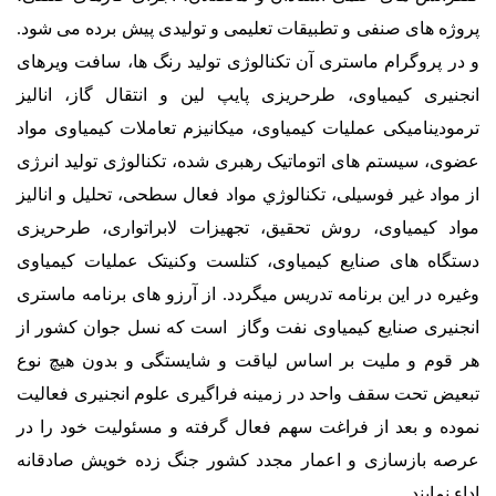
پروژه های صنفی و تطبيقات تعلیمی و توليدی پیش برده می شود.
و در پروگرام ماستری آن تکنالوژی توليد رنگ ها، سافت ويرهای
انجنيری کيمياوی، طرحريزی پايپ لين و انتقال گاز، اناليز
ترموديناميکی عمليات کيمياوی، ميکانيزم تعاملات کيمياوی مواد
عضوی، سيستم های اتوماتيک رهبری شده، تکنالوژی توليد انرژی
از مواد غير فوسیلی، تکنالوژي مواد فعال سطحی، تحليل و اناليز
مواد کيمياوی، روش تحقيق، تجهيزات لابراتواری، طرحريزی
دستگاه های صنايع کيمياوی، کتلست وکنيتک عمليات کيمياوی
وغيره در اين برنامه تدريس ميگردد. از آرزو های برنامه ماستری
انجنیری صنایع کیمیاوی نفت وگاز است که نسل جوان کشور از
هر قوم و مليت بر اساس لياقت و شایستگی و بدون هیچ نوع
تبعيض تحت سقف واحد در زمينه فراگيری علوم انجنيری فعاليت
نموده و بعد از فراغت سهم فعال گرفته و مسئوليت خود را در
عرصه بازسازی و اعمار مجدد کشور جنگ زده خويش صادقانه
اداء نمايند.