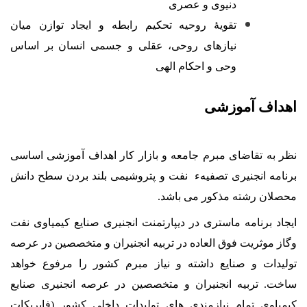
دنیوی و عصری
تقویۀ روحیه تحکیم رابطه و ایجاد توازن میان
نیازهای روحی، عقلی و جسمی انسان بر اساس
وحی و احکام الهی
اهداف آموزشی
نظر به تقاضای مبرم جامعه و بازار کار اهداف آموزشی اساسی
برنامه انجنیری تصفیهء نفت و پتروشیمی بلند بردن سطح دانش
محصلان رشته مذکور می باشد.
ايجاد برنامه ماستری در ديپارتمنت انجنیری صنایع کیمیاوی نفت
وگاز موثريت فوق العاده در تربيه انجنيران و متخصصين در عرصه
توليدات و صنايع داشته و نياز مبرم کشور را مرفوع خواهد
ساخت. تربيه انجنيران و متخصصين در عرصه انجنيری صنايع
کيمياوی تمام نيازمندی های توليدات داخلی کشور (فابريکات