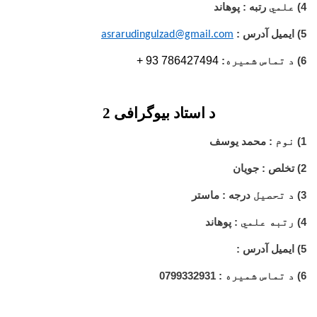
4)
علمي
رتبه : پوهاند
5) ایمیل آدرس :
asrarudingulzad@gmail.com
+ 93 786427494
6)
د تماس شمیره
:
د استاد بیوگرافی 2
1)
نوم
: محمد یوسف
2) تخلص : جویان
3)
د تحصیل
درجه : ماستر
4)
رتبه علمي
: پوهاند
5) ایمیل آدرس :
6)
د تماس شمیره
: 0799332931