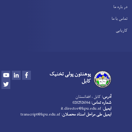
در باره ما
تماس با ما
کاریابی
پوهنتون پولی تخنیک
Youtube
LinkedIn
Facebook
کابل
Twitter
آدرس:
کابل ، افغانستان
شماره تماس:
0202526364
ایمیل
:
it.director@kpu.edu.af
ایمیل طی مراحل اسناد محصلان
:
transcript@kpu.edu.af