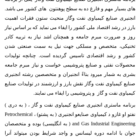
های بسيار مهم و فارغ ده به سطح پوهنتون های کشور می باشد.
انجنیری صنایع کیمیاوی نفت وگاز
منحيث ستون فقرات اهميت
بارز در رشد اقتصاد ملی کشور را ايفاء می نمايد که بر اساس نياز
روز و ضرورت مبرم جامعه و همچنان اشد نياز به تربيه کادر
تخنيکی، متخصص و مسلکی جهت نيل به سمت صنعتی شدن
کشور و رشد اقتصادی تاسيس گرديده است. چنانچه توليدات
محصولات نفتی و صنايع پتروشیمی خواست و نياز مبرم جامعه
بشری به شمار ميرود بناءً انجنيران و متخصصين رشته انجنيری
صنایع کیمیاوی نفت وگاز نقش بارز و ارزشمند در توليدات صنايع
کيمياوی نفت و گاز و پتروشیمی را ايفاء می نمايند.
برنامه ماستری انجنيری صنايع کيمیاوی نفت و گاز ، ( به دری )
نفتو او غازو د کيمياوی صنايعو انجنيری ( به پشتو) ،
Petrochemical
and Gas Industrial Engineering
( به انگلیسی) بوده و متخصصان
جوان با ادامه دوره لیسانس و واجد شرایط بودن میتواند آنرا