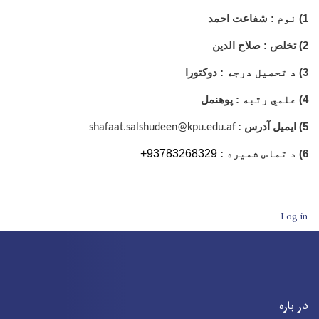
1)
نوم
: شفاعت احمد
2) تخلص : صلاح الدین
3)
د تحصیل درجه
: دوکتورا
4)
علمي رتبه
: پوهنمل
5) ایمیل آدرس :
shafaat.salshudeen@kpu.edu.af
+93783268329
6)
د تماس شمیره
:
User account men
Log in
در باره