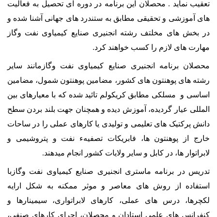
تعقیب نماید . محصلان این برنامه در دوره ای تحصیل به فعالیت
های آموزشی و تحقیقی مطابق به ستندرد های جهانی آشنا شده و
در بخش های مخلتف رشته انجنیری صنایع کیمیاوی نفت وگاز
مهارت های لازم را کسب خواهند کرد.
محصلان برنامه انجنیری صنایع کیمیاوی نفت وگازمانند ساير
رشته های پوهنتون های کشور، مضامين پوهنتون شمول، مضامين
اساسی و مسلکی مطابق کريکولم تائيد شده که با معيارهای بين
المللی عيار گرديده، آموزش ديده و همچنان جهت بلند بردن سطح
دانش پرکتيک های تعلیمی و توليدی يا کارهای عملی را در ساحات
خارج از پوهنتون ها، فابريکات تصفیهء نفت و پتروشیمی و
لابراتوار ها، در کابل و ساير ولايات کشور انجام ميدهند.
تدريس در برنامه ماستری انجنیری صنایع کیمیاوی نفت وگازبا
استفاده از روش های معاصر و موثر ممکنه به شکل ارايه
لکچرها، درس های عملی، کارهای لابراتواری، سيمينارها و
کنفرانس های علمی استادان و محصلان، اجرای کارهای صنفی،