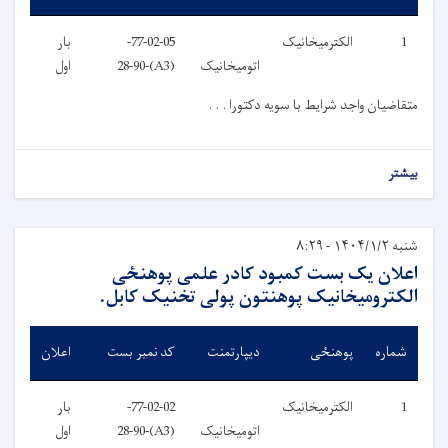
1
الکترمیخانیک
77-02-05-
بار
اتومیخانیک
(A3)-28-90
اول
متقاضیان واجد شرایط با سویه دکتورا . . .
بیشتر
شنبه ۱۴۰۴/۱/۲ - ۸:۲۹
اعلان یک بست کمبود کادر علمی پوهنځی
الکترومیخانیک پوهنتون پولی تخنیک کابل.
شماره
پوهنځی
دیپارتمنت
کد نمبر بست
اعلان
1
الکترمیخانیک
77-02-02-
بار
اتومیخانیک
(A3)-28-90
اول