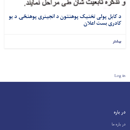
د کابل پولی تخنیک پوهنتون د انجینری پوهنځۍ د یو
کادری بست اعلان
بیشتر
User account men
Log in
در باره
در باره ما