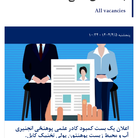
All vacancies
پنجشنبه ۱۴۰۴/۴/۵ - ۱۰:۳۴
اعلان یک بست کمبود کادر علمی پوهنځی انجنیری
آب و محیط زیست پوهنتون پولی تخنیک کابل.