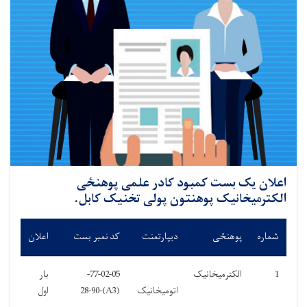
اعلان یک بست کمبود کادر علمی پوهنځی
الکترمیخانیک پوهنتون پولی تخنیک کابل.
شماره
پوهنځی
دیپارتمنت
کد نمبر بست
اعلان
1
الکترمیخانیک
77-02-05-
بار
اتومیخانیک
(A3)-28-90
اول