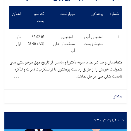
شماره
پوهنځی
دیپارتمنت
کد نمبر
اعلان
بست
1
انجنیری آب و
انجنیری
82-02-03-
بار
محیط زیست
ساختمان های
(A3)-28-90
اول
آب
متقاضیان واجد شرایط با سویه دکتورا و ماستر از تاریخ فوق درخواستی های
شمولیت خویش را از طریق ریاست پوهنتون با ترانسکریپت نمرات و تذکره
تابعیت شان طی مراحل نمایند. . . .
بیشتر
شنبه ۱۴۰۴/۱/۲ - ۹:۳