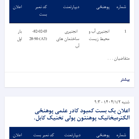
شماره
پوهنځی
دیپارتمنت
کد نمبر
اعلان
بست
1
انجنیری آب و
انجنیری
82-02-03-
بار
محیط زیست
ساختمان های
(A3)-28-90
اول
آب
متقاضیان . . .
بیشتر
شنبه ۱۴۰۴/۱/۲ - ۹:۳
اعلان یک بست کمبود کادر علمی پوهنځی
الکترمیخانیک پوهنتون پولی تخنیک کابل.
شماره
پوهنځی
دیپارتمنت
کد نمبر بست
اعلان