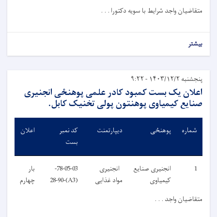
متقاضیان واجد شرایط با سویه دکتورا . . .
بیشتر
پنجشنبه ۱۴۰۳/۱۲/۲ - ۹:۲۲
اعلان یک بست کمبود کادر علمی پوهنځی انجنیری
صنایع کیمیاوی پوهنتون پولی تخنیک کابل.
شماره
پوهنځی
دیپارتمنت
کد نمبر
اعلان
بست
1
انجنیری صنایع
انجنیری
78-05-03-
بار
کیمیاوی
مواد غذایی
(A3)-28-90
چهارم
متقاضیان واجد . . .