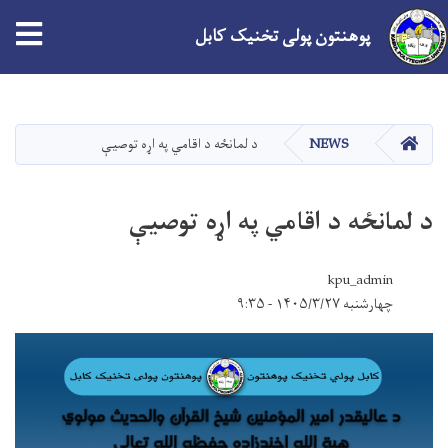
پوهنتون پولی تخنیک کابل
Skip
to
main
HOME
NEWS
د لمانځه د اقامي په اړه توصیې
content
د لمانځه د اقامي په اړه توصیې
kpu_admin
چهارشنبه ۱۴۰۵/۳/۲۷ - ۹:۳۵