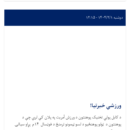
دوشنبه ۱۴۰۴/۲/۱ - ۱۲:۱۵
ورزشي خبرتیا!
د کابل پولي تخنیک پوهنتون د ورزش آمریت په پلان کې لري چې د
پوهنتون د ټولو پوهنځیو د لسو ټیمونو ترمنځ د فوټسال
۱۴
م پړاو سیالۍ