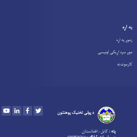
په اړه
زموږ په اړه
موږ سره اړیکی اونیسی
کارموندنه
Youtube
LinkedIn
Facebook
Twitter
د پولی تخنیک پوهنتون
پته :
کابل ، افغانستان