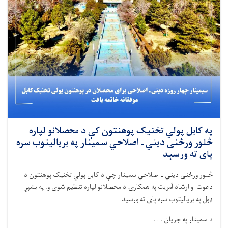
په کابل پولي ‌تخنیک پوهنتون کې د محصلانو لپاره
څلور ورځنی دیني ـ اصلاحي سمینار په بریالیتوب سره
پای ته ورسېد
څلور ورځني دیني ـ اصلاحي سمینار چې د کابل پولي ‌تخنیک پوهنتون د
دعوت او ارشاد آمریت په همکارۍ د محصلانو لپاره تنظیم شوی و، په بشپړ
ډول په بریالیتوب سره پای ته ورسید
.
د سمینار په جریان . . .