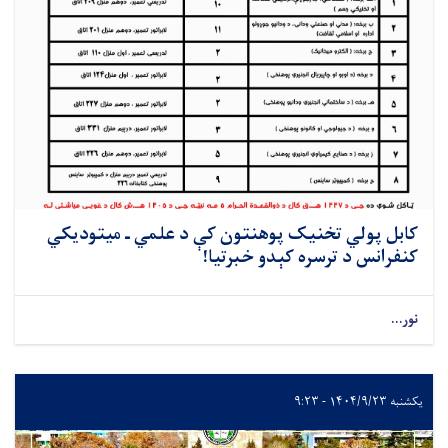
کابل پولي تخنیک پوهنتون کې د علمي ـ میتودیکي
کنفرانس د ترسره کېدو خبرتیا!
نور...
یکشنبه ۱۴۰۴/۹/۲۳ - ۹:۲۳