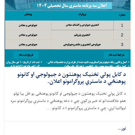
د کابل پولي تخنیک پوهنتون د جیولوجي او کانونو
پوهنځي د ماستري پروګرامونو اعلان.
د کابل پولي تخنیک پوهنتون د جیولوجی او کانونو پوهنځۍ یو ځل بیا ټولو
هغو علاقمندانو ته خبر ورکوي چې د دغه پوهنځي د ماستري پروګرامونو سره
لیوالتیا لري، چې د ماستری پروګرامونو
(
د کانونو . . .
نور...