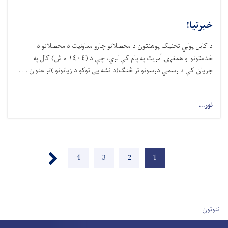
خبرتیا!
د کابل پولي تخنیک پوهنتون د محصلانو چارو معاونیت د محصلانو د
خدمتونو او همغږۍ آمريت په پام کې لري، چې د (١٤٠٤ ه.ش) کال په
جریان کې د رسمي درسونو تر څنګ(د نشه یی توکو د زیانونو )تر عنوان . . .
نور...
Pagination
Next ›
1
اوسنی
2
پاڼه
3
پاڼه
4
پاڼه
پاڼه
User account men
ننوتون