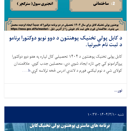
د کابل پولي تخنیک پوهنتون د دوو نویو دوکتورا برنامو
د ثبت نام خبرتیا.
کابل پولی تخنیک پوهنتون د
۱۴۰۴
تحصیل
ي
کال لپاره په هغو دوو دوکتورا
پروګرامونو کې چې تازه
ایجاد
شوي دي، محصلین
جدب کوي
. علاقمندان
کو
لای
شي د نوم‌
لیکنې فورم د لاندې
ادرس
څخه ترلاسه کړي
h . . .
نور...
شنبه ۱۴۰۴/۳/۱۰ - ۱۰:۳۷