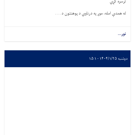
ترسره کړي
له همدې امله، موږ په درناوي د پوهنتون د . . .
نور...
دوشنبه ۱۴۰۴/۱/۲۵ - ۱۵:۱