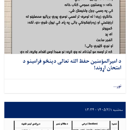
د امیرالمؤمنین حفظ الله تعالی دپنځو فرامینو د
امتحان اړوند!
نور...
سه‌شنبه ۱۴۰۵/۲/۱ - ۱۳:۳۴