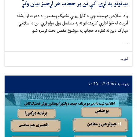
بیانونو په لړۍ کې نن پر حجاب هر اړخیز بیان وکړ
یاد اصلاحي درسونه چې د کابل پولي ‌تخنیک پوهنتون د دعوت او ارشاد
آمریت له خوا اداري کارمندانو ته په مسلسل ډول دوام لري، نن د اسلامي
مبارک دین له نظره د حجاب په موضوع مفصل بحث ترسره شو.
. . .
نور...
پنجشنبه ۱۴۰۴/۵/۲ - ۱۰:۴۵