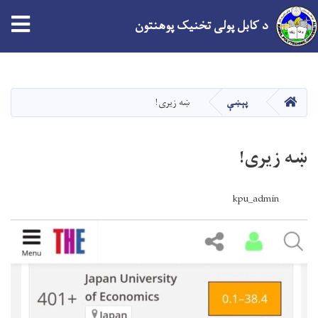
د کابل پولی تخنیک پوهنتون
اصلي
منځپانګه
دانګل
کور
پېښې
ښه زیری!
ښه زیری!
kpu_admin