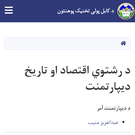
tion
د کابل پولی تخنیک پوهنتون
اصلي
منځپانګه
دانګل
کور
د رشتوي اقتصاد او تاریخ
دیپارتمنت
د دیپارتمنت آمر
عبدالعزیز منیب