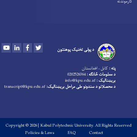
کارموندنه
Youtube
LinkedIn
Facebook
Twitter
د پولی تخنیک پوهنتون
پته :
کابل ، افغانستان
د معلومات څانګه :
0202526364
بریښنالیک :
info@kpu.edu.af
د محصلانو د سندونو طی مراحل بریښنالیک:
transcript@kpu.edu.af
Copyright © 2026 | Kabul Polytechnic University. All Rights Reserved
Footer menu
Policies & Laws
FAQ
Contact