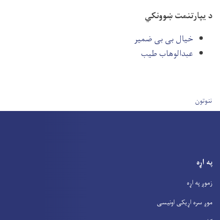
د یپارتنمت ښوونکي
خیال بی بی ضمیر
عبدالوهاب طیب
User account men
ننوتون
په اړه
زموږ په اړه
موږ سره اړیکی اونیسی