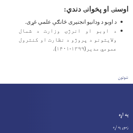
اوسنۍ او پخوانۍ دندي:
د اوبو د ودانيو انجنيری څانګې علمي غړی.
د اوبو او انرژۍ وزارت د شمال
ولایتونو د پروژو د نظارت او کنترول
عمومي مدیر(۱۳۹۹-۱۴۰۱).
User account men
ننوتون
په اړه
زموږ په اړه