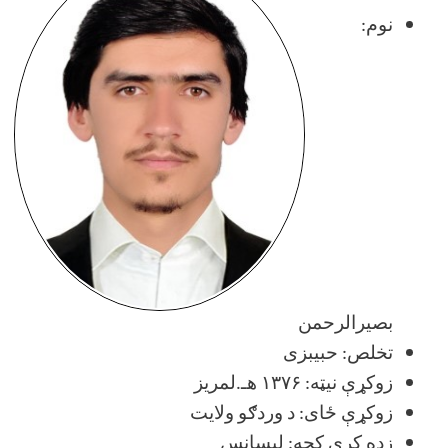
نوم:
بصیرالرحمن
تخلص: حبیبزی
زوکړې نیټه: ۱۳۷۶ هـ.لمریز
زوکړې ځای: د وردګو ولايت
زده کړې کچه: لېسانس