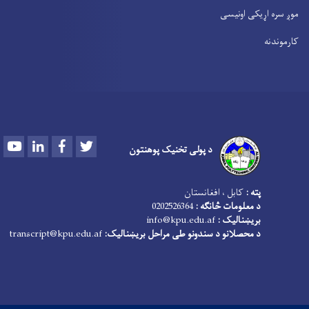
موږ سره اړیکی اونیسی
کارموندنه
Youtube
LinkedIn
Facebook
Twitter
د پولی تخنیک پوهنتون
پته :
کابل ، افغانستان
د معلومات څانګه :
0202526364
بریښنالیک :
info@kpu.edu.af
د محصلانو د سندونو طی مراحل بریښنالیک:
transcript@kpu.edu.af