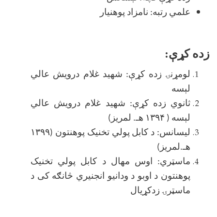
علمي رتبه: نامزاد پوهنیار
زده کړې:
لومړنۍ زده کړې: شهید غلام درویش عالي
لېسه
ثانوي زده کړې: شهید غلام درویش عالي
لېسه ( ۱۳۹۴ هـ. لمریز)
لیسانس: د کابل پولي تخنیک پوهنتون (۱۳۹۹
هـ.لمریز)
ماسټري: اوس مهال د کابل پولي تخنیک
پوهنتون د اوبو د ودانیو انجنیري څانګه کی د
ماسټرۍ زدکړیال