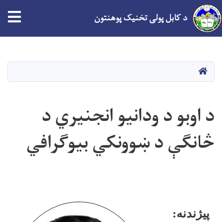
د کابل پولی تخنیک پوهنتون
اصلي
منځپانګه
دانګل
کور
د اوبو د ودانيو انجنيري د
څانګې د ښوونکي بیوګرافي
پیژندنه: