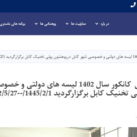
در باره
معاونیت ها
پوهنځی ها
برنامه های ماستری 
Skip
to
main
content
امتحان عمومی کانکور سال 1402 لیسه های دو
 کابل برگزارگردید 1445/2/1/--1402/5/27