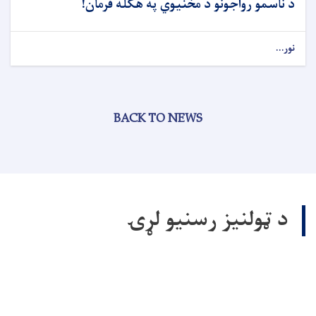
د ناسمو رواجونو د مخنیوي په هکله فرمان!
نور...
BACK TO NEWS
د ټولنیز رسنیو لړۍ