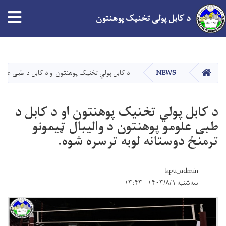
tion
د کابل پولی تخنیک پوهنتون
اصلي
منځپانګه
دانګل
کور
NEWS
د کابل پولي تخنیک پوهنتون او د کابل د طبی علومو 
د کابل پولي تخنیک پوهنتون او د کابل د
طبی علومو پوهنتون د والیبال ټیمونو
ترمنځ دوستانه لوبه ترسره شوه.
kpu_admin
سه‌شنبه ۱۴۰۳/۸/۱ - ۱۳:۴۳