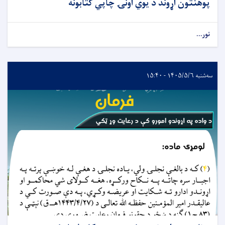
پوهنتون اړوند د یوي اونۍ چاپي کتابونه
نور...
سه‌شنبه ۱۴۰۵/۵/۶ - ۱۵:۴۰