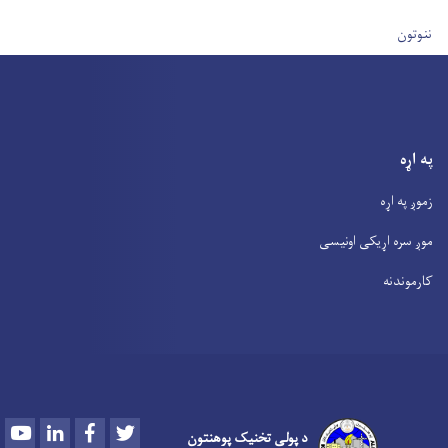
User account men
ننوتون
په اړه
زموږ په اړه
موږ سره اړیکی اونیسی
کارموندنه
Youtube
LinkedIn
Facebook
Twitter
د پولی تخنیک پوهنتون