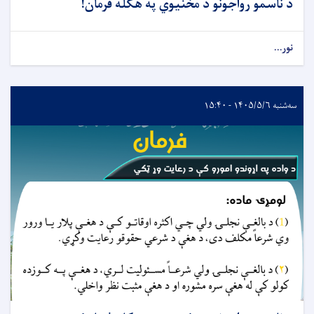
د ناسمو رواجونو د مخنیوي په هکله فرمان!
نور...
سه‌شنبه ۱۴۰۵/۵/۶ - ۱۵:۴۰