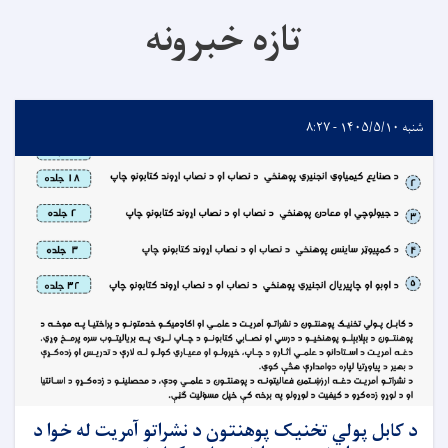
تازه خبرونه
شنبه ۱۴۰۵/۵/۱۰ - ۸:۲۷
د کابل پولي تخنیک پوهنتون د نشراتو آمریت له خوا د