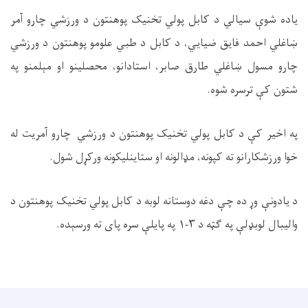
ياده شوې سيالي د کابل پولي تخنيک پوهنتون د ورزشي چارو آمر
ښاغلي احمد فايق ضيايي، د کابل د طبي علومو پوهنتون د ورزشي
چارو مسول ښاغلي طارق صابر، استادانو، محصلينو او مېلمنو په
شتون کې ترسره شوه
.
په اخیر کې د کابل پولي تخنیک پوهنتون د ورزشي چارو آمریت له
خوا ورزشکارانو ته کپونه، مډالونه او ستاینلیکونه ورکړل شول
.
د یادونې وړ ده چې دغه دوستانه لوبه د کابل پولي تخنیک پوهنتون د
والیبال لوبډلې په ګټه د
۳-۱
په پایلې سره پای ته ورسېده
.