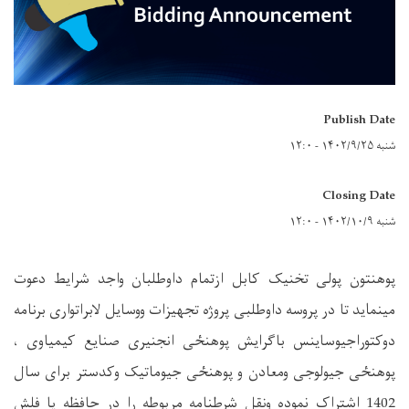
Publish Date
شنبه ۱۴۰۲/۹/۲۵ - ۱۲:۰
Closing Date
شنبه ۱۴۰۲/۱۰/۹ - ۱۲:۰
پوهنتون پولی تخنیک کابل ازتمام داوطلبان واجد شرایط دعوت
مینماید تا در پروسه داوطلبی پروژه تجهیزات ووسایل لابراتواری برنامه
دوکتوراجیوساینس باگرایش پوهنځی انجنیری صنایع کیمیاوی ،
پوهنځی جیولوجی ومعادن و پوهنځی جیوماتیک وکدستر برای سال
1402 اشتراک نموده ونقل شرطنامه مربوطه را در حافظه یا فلش