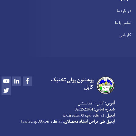
در باره ما
تماس با ما
کاریابی
پوهنتون پولی تخنیک
Youtube
LinkedIn
Facebook
کابل
Twitter
آدرس:
کابل ، افغانستان
شماره تماس:
0202526364
ایمیل
:
it.director@kpu.edu.af
ایمیل طی مراحل اسناد محصلان
:
transcript@kpu.edu.af