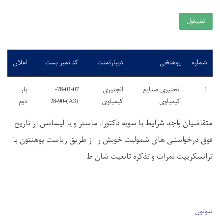
تطبيقول
شماره
پوهنځی
دیپارتمنت
کد نمبر بست
اعلان
1
انجنیری صنایع
انجنیری
78-03-07-
بار
کیمیاوی
کیمیاوی
(A3)-28-90
دوم
متقاضیان واجد شرایط با سویه دکتورا، ماستر و یا لیسانس از تاریخ
فوق درخواستی های شمولیت خویش را از طریق ریاست پوهنتون با
ترانسکریپت نمرات و تذکره تابعیت شان ط
User account men
ننوتون