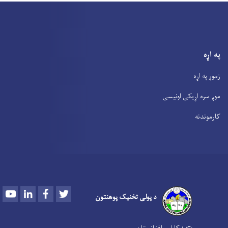
په اړه
زموږ په اړه
موږ سره اړیکی اونیسی
کارموندنه
Youtube
LinkedIn
Facebook
Twitter
د پولی تخنیک پوهنتون