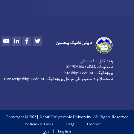
Youtube
LinkedIn
Facebook
Twitter
د پولی تخنیک پوهنتون
پته :
کابل ، افغانستان
د معلومات څانګه :
0202526364
بریښنالیک :
info@kpu.edu.af
د محصلانو د سندونو طی مراحل بریښنالیک:
transcript@kpu.edu.af
Copyright © 2026 | Kabul Polytechnic University. All Rights Reserved
Footer menu
Policies & Laws
FAQ
Contact
English
دری