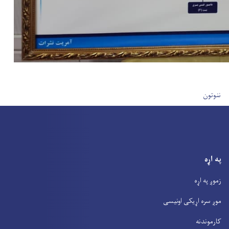
User account men
ننوتون
په اړه
زموږ په اړه
موږ سره اړیکی اونیسی
کارموندنه