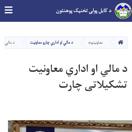
tion
د کابل پولی تخنیک پوهنتون
اصلي
منځپانګه
دانګل
کور
معاونیتونه
د مالي او اداري چارو معاونیت
د مالي او
د مالي او اداري معاونیت
تشکیلاتی چارت