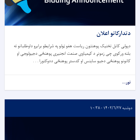
دتدارکاتو اعلان
دپولی کابل تخنیک پوهنتون ریاست هغو ټولو په شرایطو برابرو داوطلبانو ته
بلنه ورکوی چی زمونږ د کیمیاوی صنعت انجنیری پوهنځی دجیولوجی او
کانونو پوهنځی دجیو ساینس او کدستر پوهنځی ددوکتورا . . .
نور...
دوشنبه ۱۴۰۲/۶/۲۷ - ۱۰:۳۸