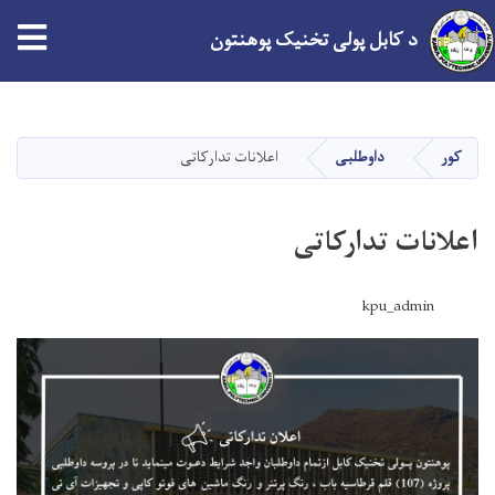
د کابل پولی تخنیک پوهنتون
اصلي
منځپانګه
دانګل
کور
داوطلبی
اعلانات تدارکاتی
اعلانات تدارکاتی
kpu_admin