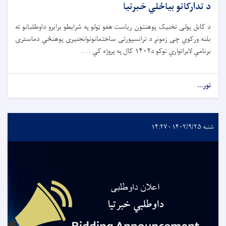
د تدارکاتو بیاځلي خبرتیا
د کابل پولی تخنیک پوهنتون ریاست هغو ټولو په شرایطو برابرو داوطلبانو ته
بلنه ورکوي چی زمونږ د ترانسپورتی ساختمانونوانجنیری پوهنځي دماستری
برنامې لابراتواري توکو د۱۴۰۲ کال په پروژه کې . . .
نور...
شنبه ۱۴۰۲/۹/۲۵ - ۱۴:۲۷