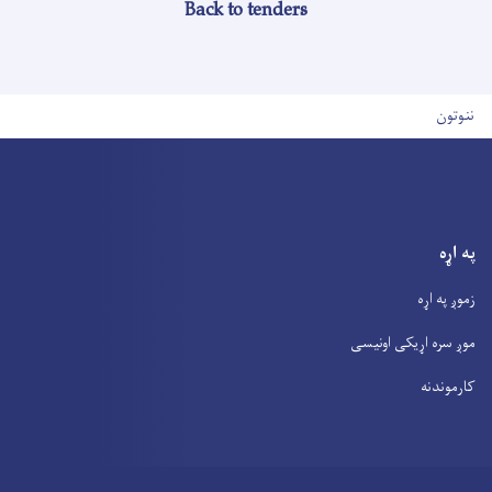
Back to tenders
User account men
ننوتون
په اړه
زموږ په اړه
موږ سره اړیکی اونیسی
کارموندنه