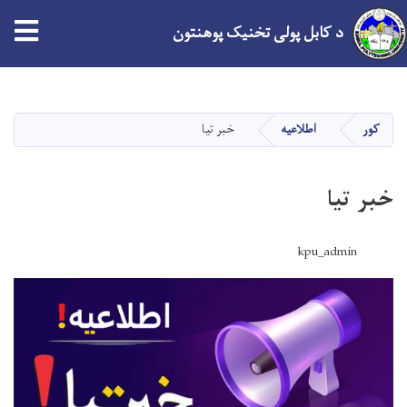
د کابل پولی تخنیک پوهنتون
اصلي
منځپانګه
دانګل
کور
اطلاعیه
خبر تیا
خبر تیا
kpu_admin