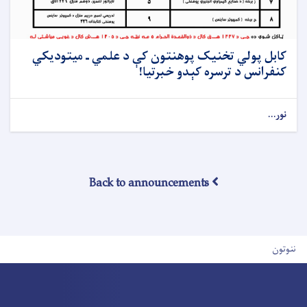
کابل پولي تخنیک پوهنتون کې د علمي ـ میتودیکي
کنفرانس د ترسره کېدو خبرتیا!
نور...
Back to announcements
User account men
ننوتون