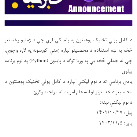
د کابل پولي تخنیک پوهنتون په پام کې لري چې د ژمنیو رخصتیو
څخه په ښه استفاده د محصلینو لپاره ژمني کورسونه په لاره واچوي،
چې له جملې څخه یې په وړیا توګه د پایتون (Python) په نوم برنامه
پیلوي.
یادې برنامې ته د نوم لیکنې لپاره د کابل پولي تخنیک پوهنتون د
محصلینو د خدمتونو او انسجام آمریت ته مراجعه وکړئ.
د نوم لیکنې نېټه:
پیل: ۱۴۰۲/۱۰/۲۷
پای: ۱۴۰۲/۱۱/۵