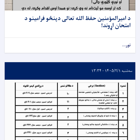
د امیرالمؤمنین حفظ الله تعالی دپنځو فرامینو د
امتحان اړوند!
نور...
سه‌شنبه ۱۴۰۵/۲/۱ - ۱۳:۳۴