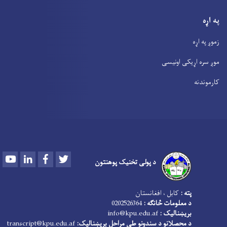
په اړه
زموږ په اړه
موږ سره اړیکی اونیسی
کارموندنه
Youtube
LinkedIn
Facebook
Twitter
د پولی تخنیک پوهنتون
پته :
کابل ، افغانستان
د معلومات څانګه :
0202526364
بریښنالیک :
info@kpu.edu.af
د محصلانو د سندونو طی مراحل بریښنالیک:
transcript@kpu.edu.af